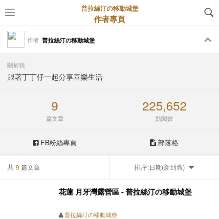
普拉絲汀の移動城堡
作者專頁
作者
普拉絲汀の移動城堡
關於我
跟著丁丁仔一起分享喜樂生活
9
225,652
篇文章
點閱數
FB粉絲專頁
部落格
共
9
篇文章
排序:日期(新到舊)
花蓮 月牙灣露營區 - 普拉絲汀の移動城堡
普拉絲汀の移動城堡