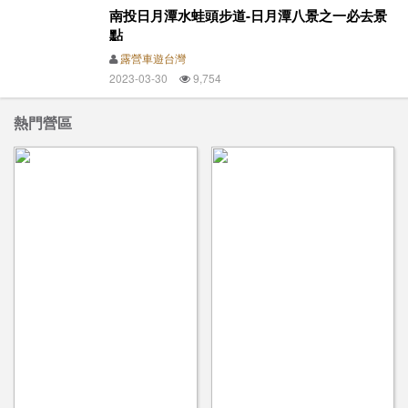
南投日月潭水蛙頭步道-日月潭八景之一必去景
點
露營車遊台灣
2023-03-30
9,754
熱門營區