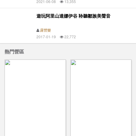
2021-06-08
13,355
遊玩阿里山達娜伊谷 聆聽鄒族美聲音
露營樂
2017-01-19
22,772
熱門營區