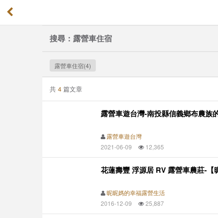
搜尋：露營車住宿
露營車住宿(4)
共
4
篇文章
露營車遊台灣-南投縣信義鄉布農族
露營車遊台灣
2021-06-09
12,365
花蓮壽豐 浮源居 RV 露營車農莊-
昵昵媽的幸福露營生活
2016-12-09
25,887