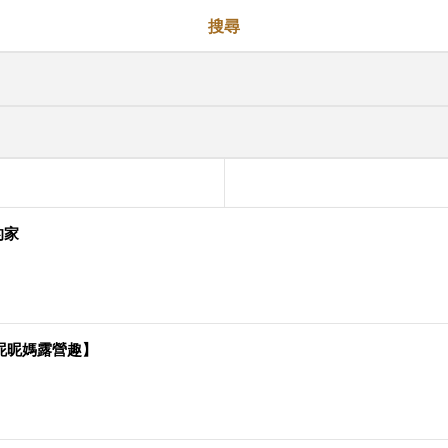
搜尋
的家
【昵昵媽露營趣】